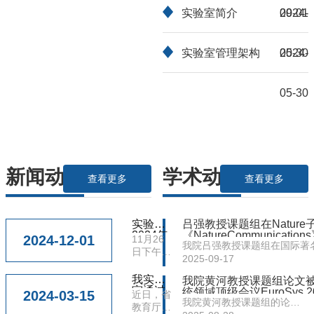
申请指南
实验室简介
09-01
2024-
实验室管理架构
05-30
2024-
05-30
新闻动态
学术动态
查看更多
查看更多
实验室
吕强教授课题组在Nature
2024年
《NatureCommunications》
2024-12-01
11月26
我院吕强教授课题组在国际著
度学术
日下午，
委员会
2025-09-17
刊《Nature Communication
学院在理
会议暨
工楼214
我实验
发表了题为“LABind: identifyin
专家咨
我院黄河教授课题组论文
会议室以
室通过
询会成
统领域顶级会议EuroSys 20.
2024-03-15
近日，省
protein binding ligand-aware
江苏省
功召开
线上线下
我院黄河教授课题组的论
教育厅发
高校重
sites via learning interactions